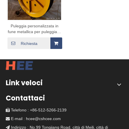
Puleggia personalizzata in
fune metallica per puleggia di
sollevamento
Richiesta
Link veloci
Contattaci
Telefono : +86-512-5266-2139

E-mail :
hcee@cshcee.com

Indirizzo : No.99 Tongjiang Road, città di Meili, città di
