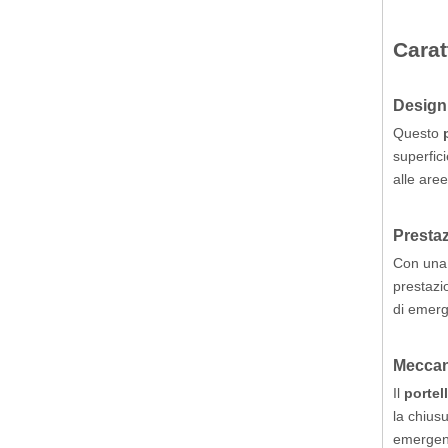
Carat
Design 
Questo
superfic
alle aree
Prestaz
Con una 
prestazi
di emerg
Meccan
Il
portel
la chius
emergenz