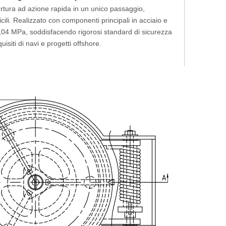
ertura ad azione rapida in un unico passaggio,
e con serratura a chiave per navi marittime
Portello resistente alle intemperie ad azione rapida per l'installazione sul ponte marino
li. Realizzato con componenti principali in acciaio e
i 0,04 MPa, soddisfacendo rigorosi standard di sicurezza
isiti di navi e progetti offshore.