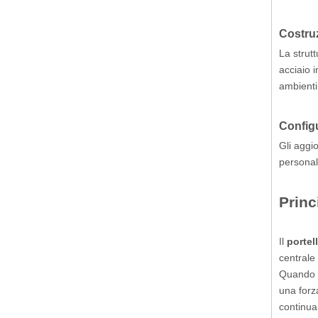
Costruz
La strutt
acciaio i
ambienti 
Configu
Gli aggi
personali
Princ
Il
portel
centrale 
Quando i
una forz
continua