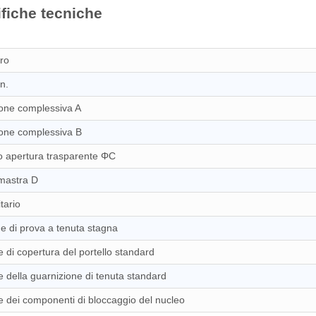
fiche tecniche
ro
n.
one complessiva A
one complessiva B
o apertura trasparente ΦC
mastra D
tario
e di prova a tenuta stagna
e di copertura del portello standard
e della guarnizione di tenuta standard
e dei componenti di bloccaggio del nucleo