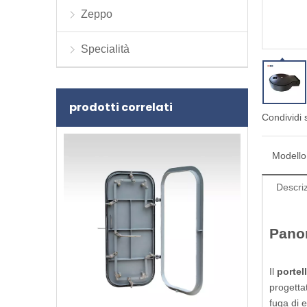
Zeppo
Specialità
prodotti correlati
Condividi 
Modello
Descriz
Panor
Il
portel
progettat
fuga di 