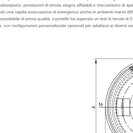
salvaspazio, prestazioni di tenuta stagna affidabili e meccanismo di ap
Porta in acciaio resistente al vento e alle intemperie per piattaforme offshore
Portello quadrato resistente alle intemperi
do una rapida evacuazione di emergenza anche in ambienti marini diffici
inossidabile di prima qualità, il portello ha superato un test di tenuta d
, con configurazioni personalizzate opzionali per adattarsi ai diversi requ