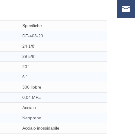
Specifiche
DF-403-20
24 1/8'
29 5/8'
20 '
6 '
300 libbre
0,04 MPa
Acciaio
Neoprene
Acciaio inossidabile