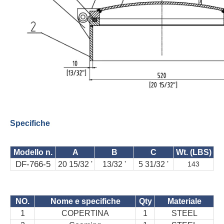
Specifiche
Modello n.
A
B
C
Wt. (LBS)
DF-766-5
20 15/32 '
13/32 '
5 31/32 '
143
NO.
Nome e specifiche
Qty
Materiale
1
COPERTINA
1
STEEL