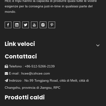
HEE e Rijiu hanno la capacità di produrre quasi tutte le vostre
esigenze per la consegna just-in-time in qualsiasi parte del
mondo.
Link veloci
Contattaci
Telefono : +86-512-5266-2139

E-mail :
hcee@cshcee.com

Indirizzo : No.99 Tongjiang Road, città di Meili, città di

Changshu, provincia di Jiangsu, RPC
Prodotti caldi