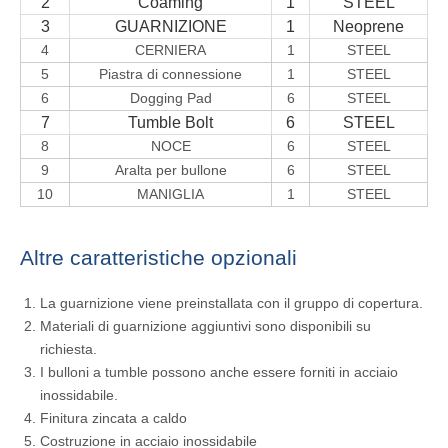
2
Coaming
1
STEEL
3
GUARNIZIONE
1
Neoprene
4
CERNIERA
1
STEEL
5
Piastra di connessione
1
STEEL
6
Dogging Pad
6
STEEL
7
Tumble Bolt
6
STEEL
8
NOCE
6
STEEL
9
Aralta per bullone
6
STEEL
10
MANIGLIA
1
STEEL
Altre caratteristiche opzionali
La guarnizione viene preinstallata con il gruppo di copertura.
Materiali di guarnizione aggiuntivi sono disponibili su
richiesta.
I bulloni a tumble possono anche essere forniti in acciaio
inossidabile.
Finitura zincata a caldo
Costruzione in acciaio inossidabile