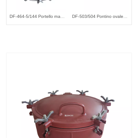
DF-464-5/144 Portello marino a tenuta stagna a doppio strato per navi
DF-503/504 Pontino ovale a più bulloni a filo
DF-686-5 6 Dog Acquistat